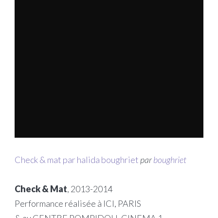
Check & mat par halida boughriet
par
boughriet
Check & Mat
, 2013-2014
Performance réalisée à ICI, PARIS