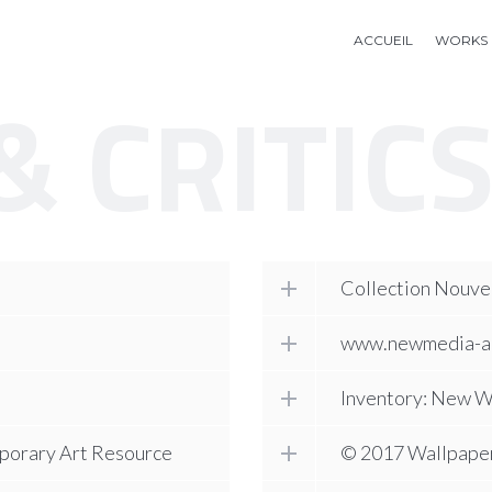
ACCUEIL
WORKS
& CRITIC
Collection Nouve
www.newmedia-ar
Inventory: New W
porary Art Resource
© 2017 Wallpape