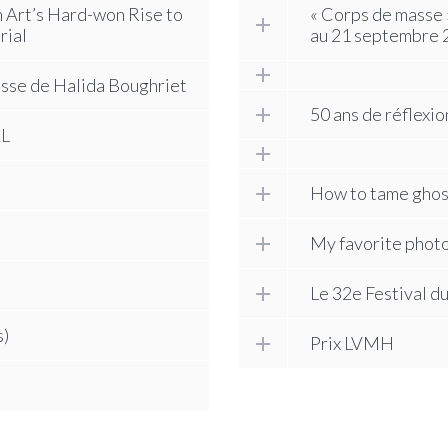
 Art’s Hard-won Rise to
« Corps de masse 
rial
au 21 septembre
 masse de Halida Boughriet
50 ans de réflexio
AL
How to tame ghost
My favorite phot
Le 32e Festival d
s)
Prix LVMH