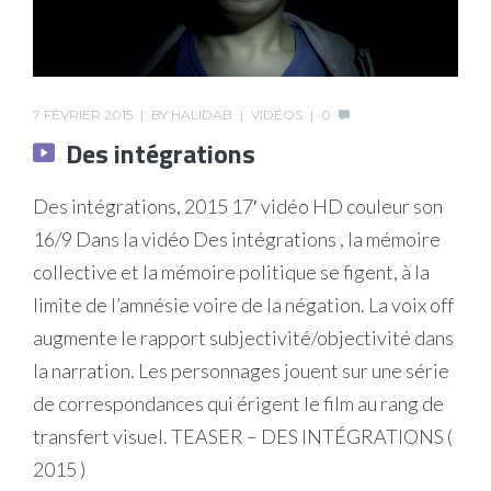
7 FÉVRIER 2015
BY
HALIDAB
VIDÉOS
0
Des intégrations
Des intégrations, 2015 17′ vidéo HD couleur son
16/9 Dans la vidéo Des intégrations , la mémoire
collective et la mémoire politique se figent, à la
limite de l’amnésie voire de la négation. La voix off
augmente le rapport subjectivité/objectivité dans
la narration. Les personnages jouent sur une série
de correspondances qui érigent le film au rang de
transfert visuel. TEASER – DES INTÉGRATIONS (
2015 )