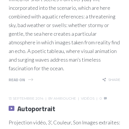
incorporated into the scenario, which are here
combined with aquatic references: a threatening
sky, bad weather or swells: whether stormy or
gentle, the sea here creates a particular
atmosphere in which images taken from reality find
an echo. A poetic tableau, where visual animation
and surging waves address man’s timeless
fascination for the ocean.
READ ON
SHARE
13 SEPTEMBRE 2014
BY
AMIROUCHE
VIDÉOS
0
Autoportrait
Projection vidéo, 3’, Couleur, Son Images extraites: