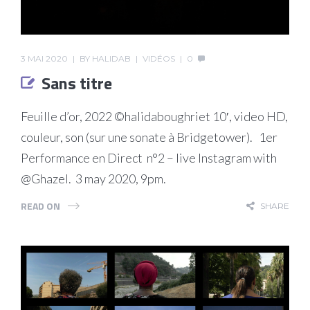
3 MAI 2020
BY
HALIDAB
VIDÉOS
0
Sans titre
Feuille d’or, 2022 ©halidaboughriet 10′, video HD,
couleur, son (sur une sonate à Bridgetower). 1er
Performance en Direct n°2 – live Instagram with
@Ghazel. 3 may 2020, 9pm.
READ ON
SHARE