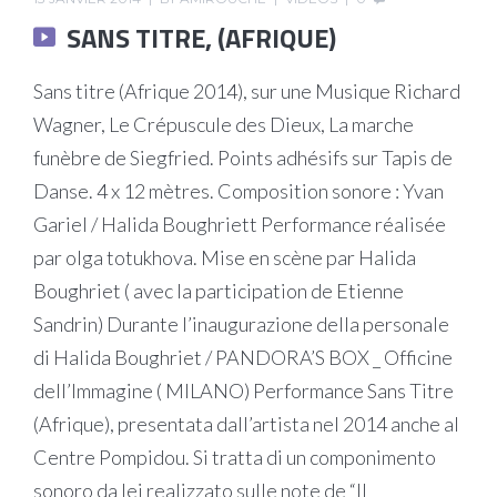
SANS TITRE, (AFRIQUE)
Sans titre (Afrique 2014), sur une Musique Richard
Wagner, Le Crépuscule des Dieux, La marche
funèbre de Siegfried. Points adhésifs sur Tapis de
Danse. 4 x 12 mètres. Composition sonore : Yvan
Gariel / Halida Boughriett Performance réalisée
par olga totukhova. Mise en scène par Halida
Boughriet ( avec la participation de Etienne
Sandrin) Durante l’inaugurazione della personale
di Halida Boughriet / PANDORA’S BOX _ Officine
dell’Immagine ( MILANO) Performance Sans Titre
(Afrique), presentata dall’artista nel 2014 anche al
Centre Pompidou. Si tratta di un componimento
sonoro da lei realizzato sulle note de “Il