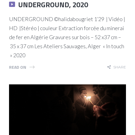
UNDERGROUND, 2020
UNDERGROUND ©halidabougriet 1’29 | Vidéo |
HD |Stéréo | couleur Extraction forcée du minerai
de fer en Algérie Gravures sur bois – 52 x37 cm –
35 x 37 cm Les Ateliers Sauvages, Alger « In touch
» 2020
READ ON
SHARE