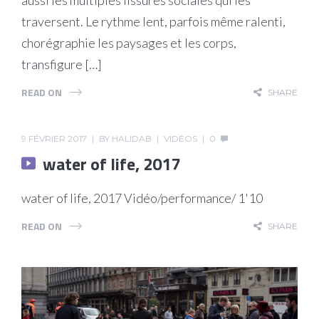
traversent. Le rythme lent, parfois même ralenti,
chorégraphie les paysages et les corps,
transfigure […]
READ ON
SHARE
9 FÉVRIER 2017
BY
HALIDAB
VIDÉOS
0
water of life, 2017
water of life, 2017 Vidéo/performance/ 1'10
READ ON
SHARE