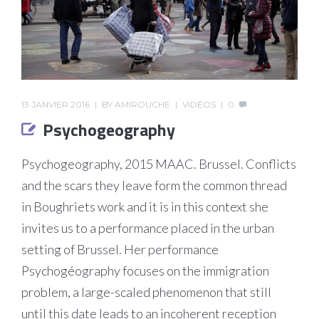
13 JANVIER 2016
BY
AMIROUCHE
VIDÉOS
0
Psychogeography
Psychogeography, 2015 MAAC. Brussel. Conflicts
and the scars they leave form the common thread
in Boughriets work and it is in this context she
invites us to a performance placed in the urban
setting of Brussel. Her performance
Psychogéography focuses on the immigration
problem, a large-scaled phenomenon that still
until this date leads to an incoherent reception