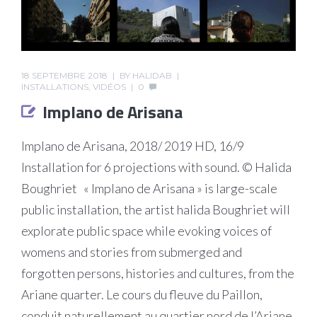
18 SEPTEMBRE 2018
BY
HALIDAB
INSTALLATIONS
,
VIDÉOS
0
Implano de Arisana
Implano de Arisana, 2018/ 2019 HD, 16/9
Installation for 6 projections with sound. © Halida
Boughriet « Implano de Arisana » is large-scale
public installation, the artist halida Boughriet will
explorate public space while evoking voices of
womens and stories from submerged and
forgotten persons, histories and cultures, from the
Ariane quarter. Le cours du fleuve du Paillon,
conduit naturellement au quartier nord de l’Ariane.