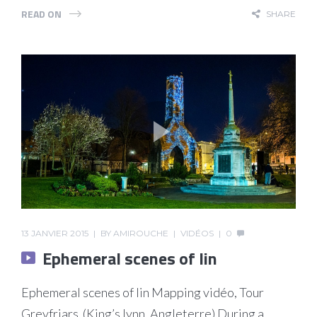
READ ON
SHARE
13 JANVIER 2015
BY
AMIROUCHE
VIDÉOS
0
Ephemeral scenes of lin
Ephemeral scenes of lin Mapping vidéo, Tour
Greyfriars (King’s lynn, Angleterre) During a