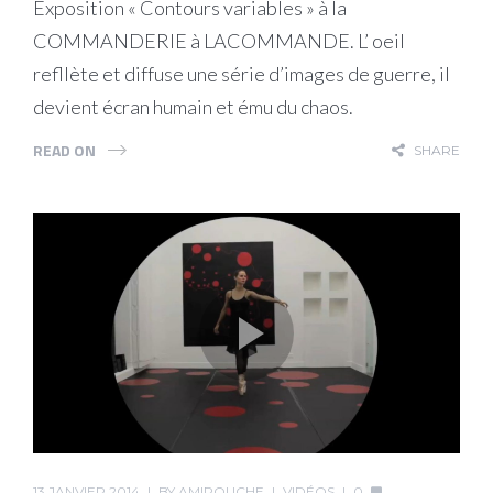
Exposition « Contours variables » à la
COMMANDERIE à LACOMMANDE. L’ oeil
refllète et diffuse une série d’images de guerre, il
devient écran humain et ému du chaos.
READ ON
SHARE
13 JANVIER 2014
BY
AMIROUCHE
VIDÉOS
0