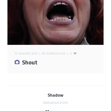
13 JANVIER 2011
BY
AMIROUCHE
0
Shout
Shadow
PREVIOUS POST