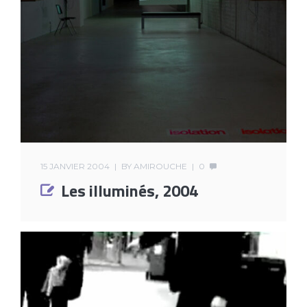
15 JANVIER 2004
BY
AMIROUCHE
0
Les illuminés, 2004