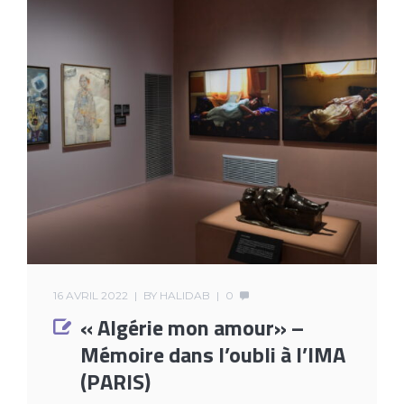
16 AVRIL 2022
BY
HALIDAB
0
« Algérie mon amour» –
Mémoire dans l’oubli à l’IMA
(PARIS)