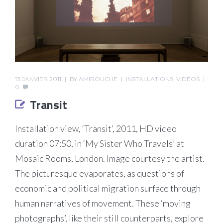
13 JANVIER 2011
BY
AMIROUCHE
INSTALLATIONS
,
VIDÉOS
0
Transit
Installation view, ‘Transit’, 2011, HD video
duration 07:50, in ‘My Sister Who Travels’ at
Mosaic Rooms, London. Image courtesy the artist.
The picturesque evaporates, as questions of
economic and political migration surface through
human narratives of movement. These ‘moving
photographs’, like their still counterparts, explore