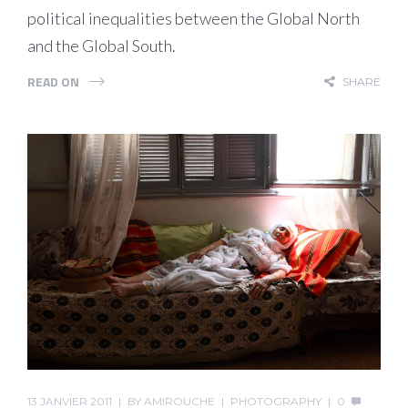
political inequalities between the Global North
and the Global South.
READ ON
SHARE
13 JANVIER 2011
BY
AMIROUCHE
PHOTOGRAPHY
0