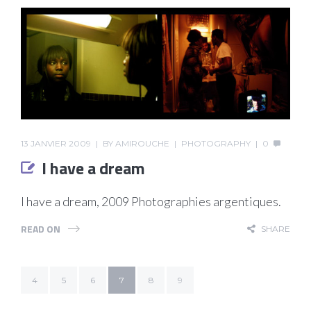
13 JANVIER 2009
BY
AMIROUCHE
PHOTOGRAPHY
0
I have a dream
I have a dream, 2009 Photographies argentiques.
READ ON
SHARE
4
5
6
7
8
9